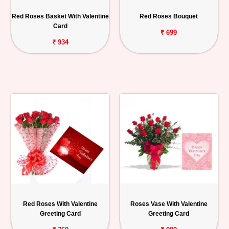
Personalized
Red Roses Basket With Valentine
Red Roses Bouquet
Gifts
Card
₹ 699
₹ 934
Combos
Birthday
Anniversary
Occasions
Cities
Track
Order
Red Roses With Valentine
Roses Vase With Valentine
Greeting Card
Greeting Card